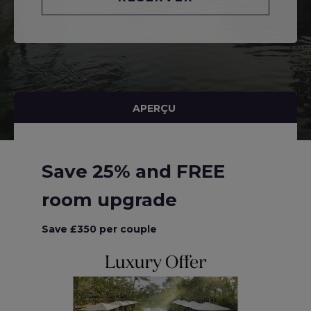
APERÇU
Save 25% and FREE
room upgrade
Save £350 per couple