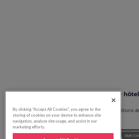
Recherche vol + hôtel
By clicking “Accept All Cookies”, you agree to the
Politique de confidentialité
FAQ
Conditions d
storing of cookies on your device to enhance site
navigation, analyze site usage, and assist in our
marketing efforts.