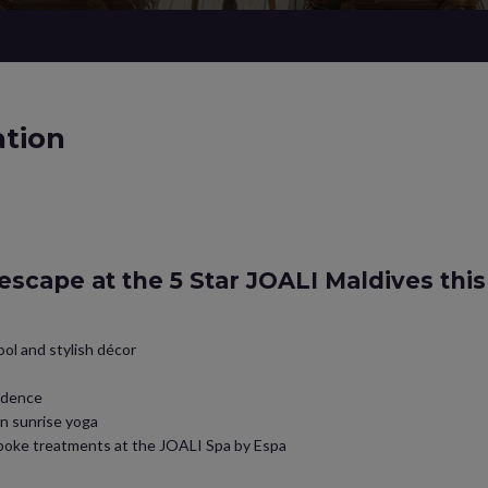
tion
 escape at the 5 Star JOALI Maldives thi
ool and stylish décor
adence
en sunrise yoga
spoke treatments at the JOALI Spa by Espa