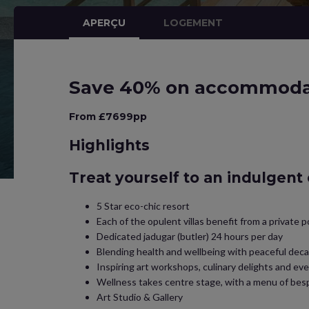
APERÇU
LOGEMENT
Save 40% on accommoda
From £7699pp
Highlights
Treat yourself to an indulgent
5 Star eco-chic resort
Each of the opulent villas benefit from a private p
Dedicated jadugar (butler) 24 hours per day
Blending health and wellbeing with peaceful dec
Inspiring art workshops, culinary delights and ev
Wellness takes centre stage, with a menu of be
Art Studio & Gallery