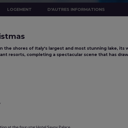
LOGEMENT
D'AUTRES INFORMATIONS
istmas
on the shores of Italy's largest and most stunning lake, i
ant resorts, completing a spectacular scene that has drawn
y
ion at the four-star Hotel Savoy Palace