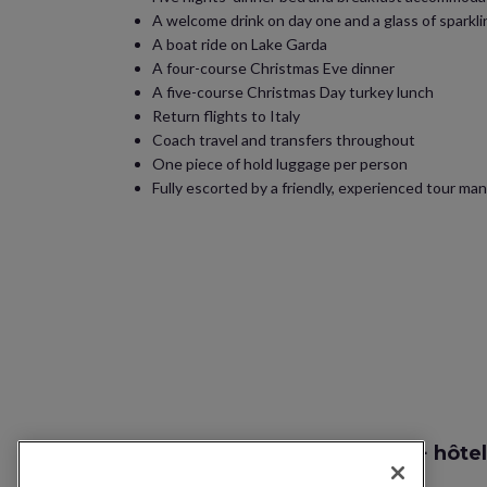
A welcome drink on day one and a glass of sparkl
A boat ride on Lake Garda
A four-course Christmas Eve dinner
A five-course Christmas Day turkey lunch
Return flights to Italy
Coach travel and transfers throughout
One piece of hold luggage per person
Fully escorted by a friendly, experienced tour ma
Recherche vol + hôtel