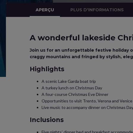
APERÇU
PLUS D'INFORMATIONS
A wonderful lakeside Chr
Join us for an unforgettable festive holiday 
craggy mountains and fringed by stylish, eleg
Highlights
A scenic Lake Garda boat trip
A turkey lunch on Christmas Day
A four-course Christmas Eve Dinner
Opportunities to visit Trento, Verona and Venice
Live music to accompany dinner on Christmas Da
Inclusions
Five nights' dinner bed and breakfast accommodat