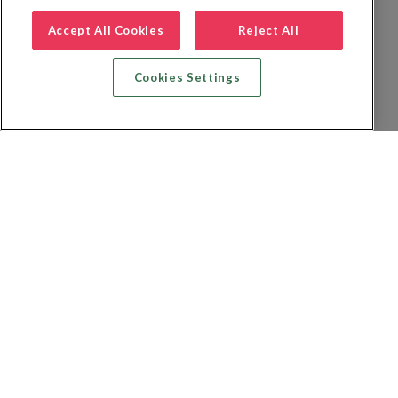
Accept All Cookies
Reject All
Cookies Settings
Recherche vol + hôtel
Recherche hôtels
Recherche vol
Recherche location de voiture