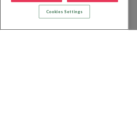
Cookies Settings
Recherche vol + hôtel
Recherche hôtels
Recherche vol
Recherche location de voiture
Politique de confidentialité