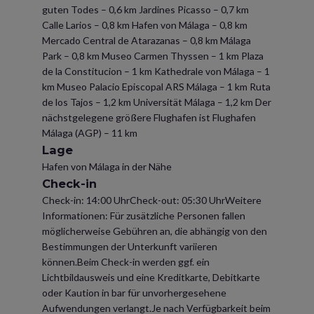
guten Todes – 0,6 km Jardines Picasso – 0,7 km
Calle Larios – 0,8 km Hafen von Málaga – 0,8 km
Mercado Central de Atarazanas – 0,8 km Málaga
Park – 0,8 km Museo Carmen Thyssen – 1 km Plaza
de la Constitucion – 1 km Kathedrale von Málaga – 1
km Museo Palacio Episcopal ARS Málaga – 1 km Ruta
de los Tajos – 1,2 km Universität Málaga – 1,2 km Der
nächstgelegene größere Flughafen ist Flughafen
Málaga (AGP) – 11 km
Lage
Hafen von Málaga in der Nähe
Check-in
Check-in: 14:00 UhrCheck-out: 05:30 UhrWeitere
Informationen: Für zusätzliche Personen fallen
möglicherweise Gebühren an, die abhängig von den
Bestimmungen der Unterkunft variieren
können.Beim Check-in werden ggf. ein
Lichtbildausweis und eine Kreditkarte, Debitkarte
oder Kaution in bar für unvorhergesehene
Aufwendungen verlangt.Je nach Verfügbarkeit beim