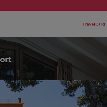
TravelCard
ort