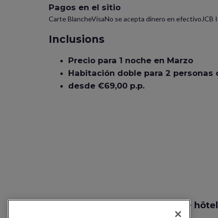
Pagos en el sitio
Carte BlancheVisaNo se acepta dinero en efectivoJCB 
Inclusions
Precio para 1 noche en Marzo
Habitación doble para 2 personas
desde €69,00 p.p.
Recherche vol + hôtel