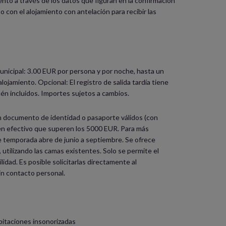
ento a través de los datos que figuran en la confirmación
con el alojamiento con antelación para recibir las
municipal: 3.00 EUR por persona y por noche, hasta un
jamiento. Opcional: El registro de salida tardía tiene
tén incluidos. Importes sujetos a cambios.
un documento de identidad o pasaporte válidos (con
 en efectivo que superen los 5000 EUR. Para más
de temporada abre de junio a septiembre. Se ofrece
utilizando las camas existentes. Solo se permite el
idad. Es posible solicitarlas directamente al
sin contacto personal.
bitaciones insonorizadas