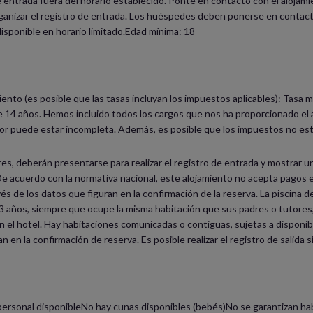
de entrada fuera del horario establecido. Ponte en contacto con el alojami
ganizar el registro de entrada. Los huéspedes deben ponerse en contacto 
disponible en horario limitado.Edad mínima: 18
iento (es posible que las tasas incluyan los impuestos aplicables): Tasa 
14 años. Hemos incluido todos los cargos que nos ha proporcionado el alo
terior puede estar incompleta. Además, es posible que los impuestos no es
es, deberán presentarse para realizar el registro de entrada y mostrar 
De acuerdo con la normativa nacional, este alojamiento no acepta pagos
és de los datos que figuran en la confirmación de la reserva. La piscina 
 años, siempre que ocupe la misma habitación que sus padres o tutores, 
 el hotel. Hay habitaciones comunicadas o contiguas, sujetas a disponibil
n en la confirmación de reserva. Es posible realizar el registro de salida 
 personal disponibleNo hay cunas disponibles (bebés)No se garantizan ha