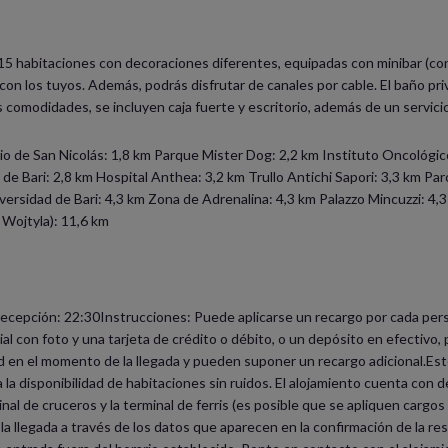
15 habitaciones con decoraciones diferentes, equipadas con minibar (con 
 con los tuyos. Además, podrás disfrutar de canales por cable. El baño p
s comodidades, se incluyen caja fuerte y escritorio, además de un servicio
 de San Nicolás: 1,8 km Parque Mister Dog: 2,2 km Instituto Oncológico 
 de Bari: 2,8 km Hospital Anthea: 3,2 km Trullo Antichi Sapori: 3,3 km Pa
ersidad de Bari: 4,3 km Zona de Adrenalina: 4,3 km Palazzo Mincuzzi: 4,3
 Wojtyla): 11,6 km
ecepción: 22:30Instrucciones: Puede aplicarse un recargo por cada person
l con foto y una tarjeta de crédito o débito, o un depósito en efectivo, 
ad en el momento de la llegada y pueden suponer un recargo adicional.Est
 la disponibilidad de habitaciones sin ruidos. El alojamiento cuenta con 
nal de cruceros y la terminal de ferris (es posible que se apliquen cargos
a llegada a través de los datos que aparecen en la confirmación de la res