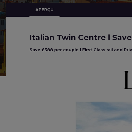
APERÇU
Italian Twin Centre l Sav
Save £388 per couple l First Class rail and Pr