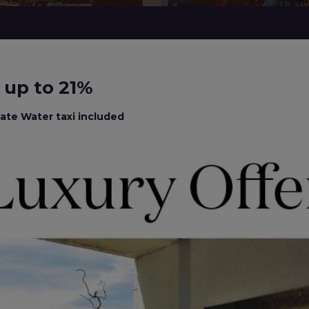
e up to 21%
ivate Water taxi included