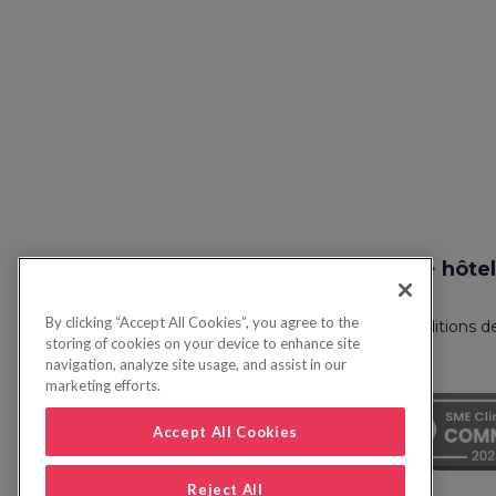
Recherche vol + hôtel
By clicking “Accept All Cookies”, you agree to the
Politique de confidentialité
FAQ
Conditions d
storing of cookies on your device to enhance site
navigation, analyze site usage, and assist in our
marketing efforts.
Accept All Cookies
Reject All