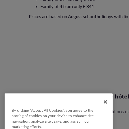
Family of 4 from only £ 841
Prices are based on August school holidays with limi
Recherche vol + hôtel
By clicking “Accept All Cookies”, you agree to the
Politique de confidentialité
FAQ
Conditions d
storing of cookies on your device to enhance site
navigation, analyze site usage, and assist in our
marketing efforts.