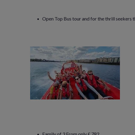
Open Top Bus tour and for the thrill seeker
Family of 3 From only £ 782