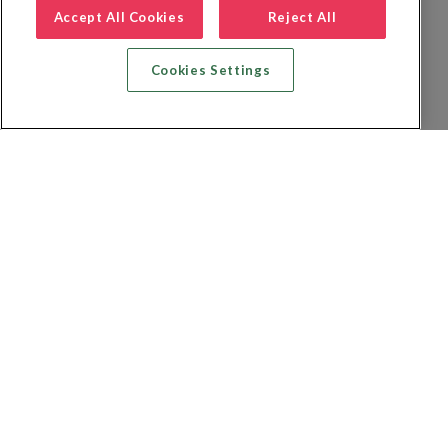
Accept All Cookies
Reject All
Cookies Settings
Recherche vol + hôtel
Recherche hôtels
Recherche vol
Recherche location de voiture