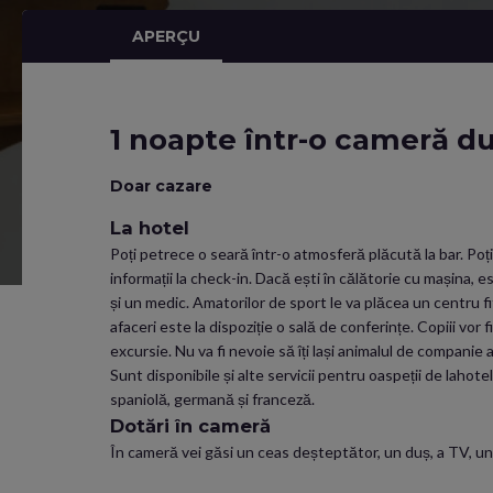
APERÇU
1 noapte într-o cameră d
Doar cazare
La hotel
Poți petrece o seară într-o atmosferă plăcută la bar. Poț
informații la check-in. Dacă ești în călătorie cu mașina, 
și un medic. Amatorilor de sport le va plăcea un centru fitn
afaceri este la dispoziție o sală de conferințe. Copiii vor 
excursie. Nu va fi nevoie să îți lași animalul de companie
Sunt disponibile și alte servicii pentru oaspeții de lahot
spaniolă, germană și franceză.
Dotări în cameră
În cameră vei găsi un ceas deșteptător, un duș, a TV, un m