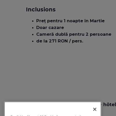
Inclusions
Preț pentru 1 noapte în Martie
Doar cazare
Cameră dublă pentru 2 persoane
de la 271 RON / pers.
Recherche vol + hôtel