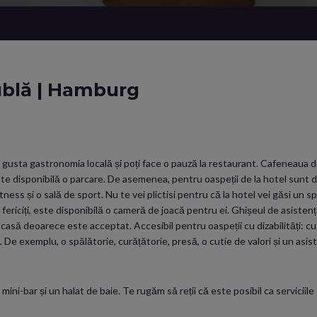
ublă | Hamburg
i gusta gastronomia locală și poți face o pauză la restaurant. Cafeneaua de
este disponibilă o parcare. De asemenea, pentru oaspeții de la hotel sunt d
ess și o sală de sport. Nu te vei plictisi pentru că la hotel vei găsi un spa
fi fericiți, este disponibilă o cameră de joacă pentru ei. Ghișeul de asisten
 acasă deoarece este acceptat. Accesibil pentru oaspeții cu dizabilități: cu
el. De exemplu, o spălătorie, curățătorie, presă, o cutie de valori și un as
ini-bar și un halat de baie. Te rugăm să reții că este posibil ca serviciil