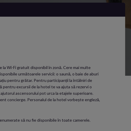
 la Wi-Fi gratuit disponibil în zonă. Cere mai multe
isponibile următoarele servicii: o saună, o baie de aburi
țiu pentru grătar. Pentru participanții la întâlniri de
ță pentru excursii de la hotel te va ajuta să rezervi o
 ajutorul ascensorului pot urca la etajele superioare.
istent concierge. Personalul de la hotel vorbește engleză,
e enumerate să nu fie disponibile în toate camerele.