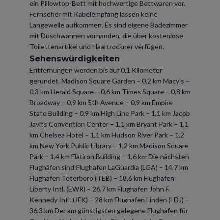
ein Pillowtop-Bett mit hochwertige Bettwaren vor.
Fernseher mit Kabelempfang lassen keine
Langeweile aufkommen. Es sind eigene Badezimmer
mit Duschwannen vorhanden, die über kostenlose
Toilettenartikel und Haartrockner verfügen.
Sehenswürdigkeiten
Entfernungen werden bis auf 0,1 Kilometer
gerundet. Madison Square Garden – 0,2 km Macy's –
0,3 km Herald Square – 0,6 km Times Square – 0,8 km
Broadway – 0,9 km 5th Avenue – 0,9 km Empire
State Building – 0,9 km High Line Park – 1,1 km Jacob
Javits Convention Center – 1,1 km Bryant Park – 1,1
km Chelsea Hotel – 1,1 km Hudson River Park – 1,2
km New York Public Library – 1,2 km Madison Square
Park – 1,4 km Flatiron Building – 1,6 km Die nächsten
Flughäfen sind:Flughafen LaGuardia (LGA) – 14,7 km
Flughafen Teterboro (TEB) – 18,6 km Flughafen
Liberty Intl. (EWR) – 26,7 km Flughafen John F.
Kennedy Intl. (JFK) – 28 km Flughafen Linden (LDJ) –
36,3 km Der am günstigsten gelegene Flughafen für